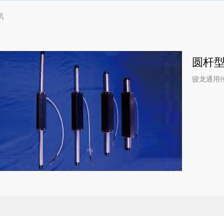
机
圆杆
骏龙通用